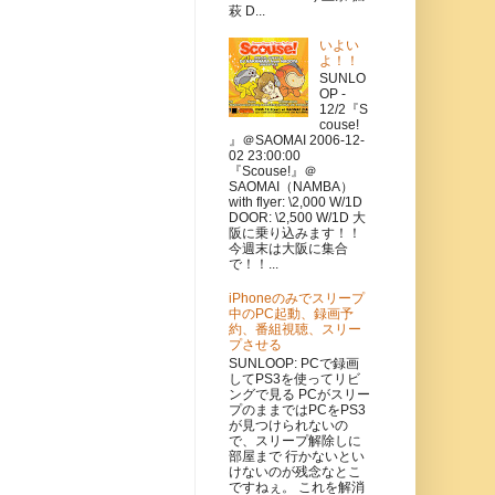
萩 D...
いよい
よ！！
SUNLO
OP -
12/2『S
couse!
』＠SAOMAI 2006-12-
02 23:00:00
『Scouse!』＠
SAOMAI（NAMBA）
with flyer: \2,000 W/1D
DOOR: \2,500 W/1D 大
阪に乗り込みます！！
今週末は大阪に集合
で！！...
iPhoneのみでスリープ
中のPC起動、録画予
約、番組視聴、スリー
プさせる
SUNLOOP: PCで録画
してPS3を使ってリビ
ングで見る PCがスリー
プのままではPCをPS3
が見つけられないの
で、スリープ解除しに
部屋まで 行かないとい
けないのが残念なとこ
ですねぇ。 これを解消