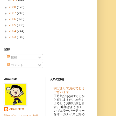
►
2008
(176)
►
2007
(246)
►
2006
(326)
►
2005
(386)
►
2004
(744)
►
2003
(140)
登録
投稿
コメント
About Me
人気の投稿
明けましておめでとう
ございます
正月気分も抜けてるか
と存じますが、本年も
よろしくお願い致しま
す。 昨年はようやく、
okamOTO
レギュラーパーティー
をオーガナイズし始め