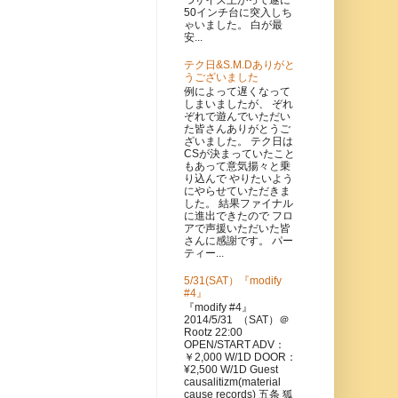
50インチ台に突入しち
ゃいました。 白が最
安...
テク日&S.M.Dありがと
うございました
例によって遅くなって
しまいましたが、 ぞれ
ぞれで遊んでいただい
た皆さんありがとうご
ざいました。 テク日は
CSが決まっていたこと
もあって意気揚々と乗
り込んで やりたいよう
にやらせていただきま
した。 結果ファイナル
に進出できたので フロ
アで声援いただいた皆
さんに感謝です。 パー
ティー...
5/31(SAT）『modify
#4』
『modify #4』
2014/5/31 （SAT）＠
Rootz 22:00
OPEN/START ADV：
￥2,000 W/1D DOOR：
¥2,500 W/1D Guest
causalitizm(material
cause records) 五条 狐