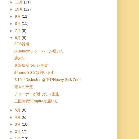
►
11月
(11)
►
10月
(12)
►
9月
(12)
►
8月
(11)
►
7月
(8)
▼
6月
(9)
3GS雑感
Bluetoothレシーバーが届いた
週末記
最近気がついた事実
iPhone 3G Sは買います
7/19『Distech』@中野Heavy Sick Zero
週末の予定
チューナーが逝った→生還
三国無双5Empireが届いた
►
5月
(8)
►
4月
(6)
►
3月
(16)
►
2月
(7)
►
1月
(12)