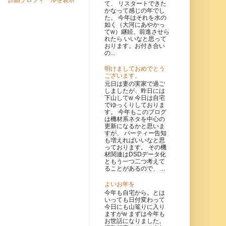
詳細プロフィールを表示
て、 リスタートできた
かなって感じの年でし
た。 今年はそれを水の
如く（大河にあやかっ
てw）継続、前進させら
れたら いいなと思って
おります。お付き合い
の...
明けましておめでとう
ございます。
元日は妻の実家で過ご
しましたが、昨日には
下山してw 今日は自宅
でゆっくりしておりま
す。 今年もこのブログ
は機材系ネタを中心の
更新になるかと思いま
すが、 パーティー告知
も増えればいいなと思
っております。 その機
材関連はDSDデータ化
ともう一つ二つ考えて
ることがあるので、 ...
よいお年を
今年も自宅から。とは
いっても日付変わって
今日にも山篭りに入り
ますがw まずは今年も
お世話になりました。