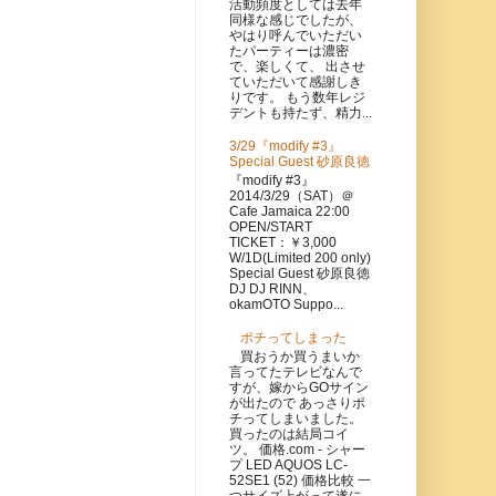
活動頻度としては去年
同様な感じでしたが、
やはり呼んでいただい
たパーティーは濃密
で、楽しくて、 出させ
ていただいて感謝しき
りです。 もう数年レジ
デントも持たず、精力...
3/29『modify #3』
Special Guest 砂原良徳
『modify #3』
2014/3/29（SAT）＠
Cafe Jamaica 22:00
OPEN/START
TICKET：￥3,000
W/1D(Limited 200 only)
Special Guest 砂原良徳
DJ DJ RINN、
okamOTO Suppo...
ポチってしまった
買おうか買うまいか
言ってたテレビなんで
すが、嫁からGOサイン
が出たので あっさりポ
チってしまいました。
買ったのは結局コイ
ツ。 価格.com - シャー
プ LED AQUOS LC-
52SE1 (52) 価格比較 一
つサイズ上がって遂に