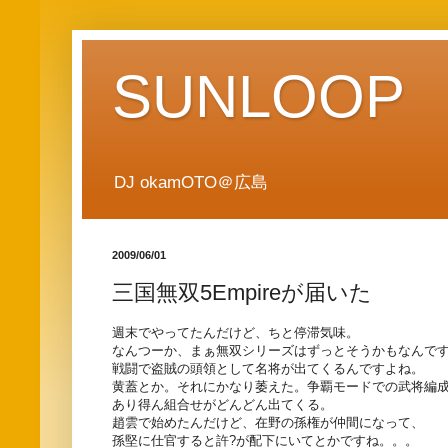
SUNLOOP
DJ okamOTO＠広島
2009/06/01
三国無双5Empireが届いた
週末でやってたんだけど、ちと停滞気味。
なんつーか、まぁ無双シリーズはずっとそうかもなんで
戦闘で盗賊の頭領として名将が出てくるんですよね。
黄蓋とか。それにかなり萎えた。争覇モードでの武将編
あり得ん組合せがどんどん出てくる。
趙雲で始めたんだけど、在野の孫権が仲間になって、
孫堅に仕官すると許?が配下にいてとかですね。。。