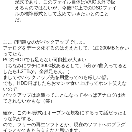
形式であり、このファイル自体はVAIO以外で扱
えるものではないが、今後PC上でのDSDファイ
ルの標準形式として広めていきたいとのこと
だ。
ここで問題なのがバックアップでしょ。
アナログをデータ化するのはええとして、1曲200MBとかい
ってたら、
PCのHDDでも足らない可能性が大きい
（ちなみにウチに3000枚あるとして、5分が2曲入ってると
したら1.2TBか。全然足らん。）
ましてやバックアップ先を用意ってのも厳しい話。
でも、HDD飛ばしたらおマンマ食い上げってホント笑えな
いので、
バックアップは原盤ってことになってやっぱアナログは捨
てきれないかもな（笑）
確か、このdsf形式はオープンな規格にするって話だったよ
うな気がする。
ので、フリーの再生ソフトとか、現在のソフトへのプラグ
インとかできたらええなと思います。