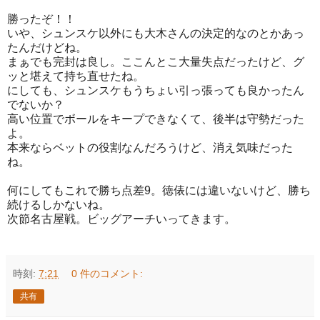
勝ったぞ！！
いや、シュンスケ以外にも大木さんの決定的なのとかあっ
たんだけどね。
まぁでも完封は良し。ここんとこ大量失点だったけど、グ
ッと堪えて持ち直せたね。
にしても、シュンスケもうちょい引っ張っても良かったん
でないか？
高い位置でボールをキープできなくて、後半は守勢だった
よ。
本来ならベットの役割なんだろうけど、消え気味だった
ね。
何にしてもこれで勝ち点差9。徳俵には違いないけど、勝ち
続けるしかないね。
次節名古屋戦。ビッグアーチいってきます。
時刻:
7:21
0 件のコメント:
共有