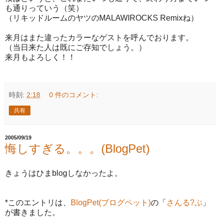
も通りっていう（笑）
（リキッドルームのヤツのMALAWIROCKS Remixね）
来月はまた違ったカラーなゲストを呼んでおります。
（当日来た人は既にご存知でしょう。）
来月もよろしく！！
時刻:
2:18
0 件のコメント:
共有
2005/09/19
悔しすぎる。。。(BlogPet)
きょうはひまblogしなかったよ。
*このエントリは、
BlogPet(ブログペット)
の「
さんる?ぷ
」
が書きました。