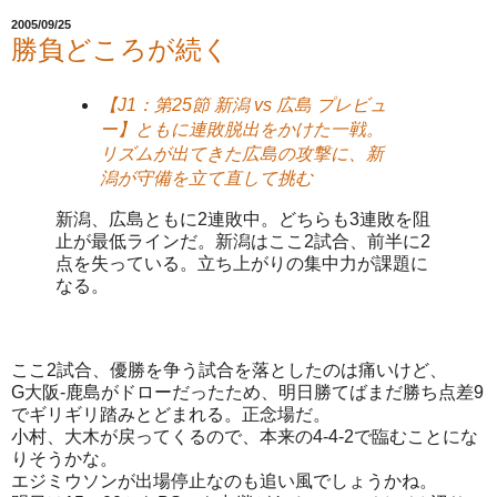
2005/09/25
勝負どころが続く
【J1：第25節 新潟 vs 広島 プレビュ
ー】ともに連敗脱出をかけた一戦。
リズムが出てきた広島の攻撃に、新
潟が守備を立て直して挑む
新潟、広島ともに2連敗中。どちらも3連敗を阻
止が最低ラインだ。新潟はここ2試合、前半に2
点を失っている。立ち上がりの集中力が課題に
なる。
ここ2試合、優勝を争う試合を落としたのは痛いけど、
G大阪-鹿島がドローだったため、明日勝てばまだ勝ち点差9
でギリギリ踏みとどまれる。正念場だ。
小村、大木が戻ってくるので、本来の4-4-2で臨むことにな
りそうかな。
エジミウソンが出場停止なのも追い風でしょうかね。