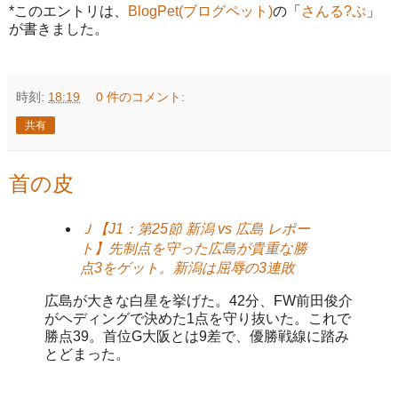
*このエントリは、
BlogPet(ブログペット)
の「
さんる?ぷ
」
が書きました。
時刻:
18:19
0 件のコメント:
共有
首の皮
Ｊ【J1：第25節 新潟 vs 広島 レポー
ト】先制点を守った広島が貴重な勝
点3をゲット。新潟は屈辱の3連敗
広島が大きな白星を挙げた。42分、FW前田俊介
がヘディングで決めた1点を守り抜いた。これで
勝点39。首位G大阪とは9差で、優勝戦線に踏み
とどまった。