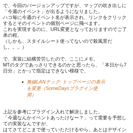
で、今回のバージョンアップですが、マップの吹き出しに
「今週のイベント」が出るようになりました。
ハコ毎に今週のイベント名が表示され、リンクをクリック
するとそのイベントの個別ページに飛べます。
これを実現するのに、URL変更となっておりますのでご了
承の程。
（しかも、スタイルシート使ってないので殺風景だ
し。。。）
で、実装に結構苦労したので、ここにメモ。
MTのタグであっさりできるのかと思ったら、「本日から7
日分」とかって指定はできない模様で、
無線LANテック: トップページの表示
を変更（SomeDaysプラグイン使
用）
上記を参考にプラグイン入れて解決しました。
「今週なんかイベントあったけなー？」って需要を予想し
ての実装なんですが、
はてさてどこまで使っていただけるやら。あとはデザイン