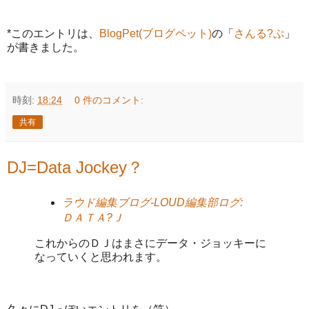
*このエントリは、
BlogPet(ブログペット)
の「
さんる?ぷ
」
が書きました。
時刻:
18:24
0 件のコメント:
共有
DJ=Data Jockey？
ラウド編集ブログ-LOUD編集部ログ:
ＤＡＴＡ?Ｊ
これからのＤＪはまさにデータ・ジョッキーに
なっていくと思われます。