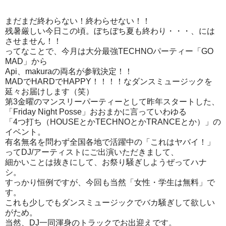
まだまだ終わらない！終わらせない！！
残暑厳しい今日この頃。ぼちぼち夏も終わり・・・、には
させません！！
ってなことで、今月は大分最強TECHNOパーティー「GO
MAD」から
Api、makuraの両名が参戦決定！！
MADでHARDでHAPPY！！！！なダンスミュージックを
延々お届けします（笑）
第3金曜のマンスリーパーティーとして昨年スタートした、
「Friday Night Posse」おおまかに言っていわゆる
「4つ打ち（HOUSEとかTECHNOとかTRANCEとか）」の
イベント。
有名無名を問わず全国各地で活躍中の「これはヤバイ！」
ってDJ/アーティストにご出演いただきまして、
細かいことは抜きにして、お祭り騒ぎしようぜってハナ
シ。
すっかり恒例ですが、今回も当然「女性・学生は無料」で
す。
これも少しでもダンスミュージックでバカ騒ぎして欲しい
がため。
当然、DJ一同渾身のトラックでお出迎えです。