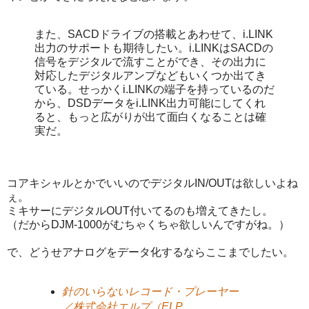
また、SACDドライブの搭載とあわせて、i.LINK
出力のサポートも期待したい。i.LINKはSACDの
信号をデジタルで流すことができ、その出力に
対応したデジタルアンプなどもいくつか出てき
ている。せっかくi.LINKの端子を持っているのだ
から、DSDデータをi.LINK出力可能にしてくれ
ると、もっと広がりが出て面白くなることは確
実だ。
コアキシャルとかでいいのでデジタルIN/OUTは欲しいよね
ぇ。
ミキサーにデジタルOUT付いてるのも増えてきたし。
（だからDJM-1000がむちゃくちゃ欲しいんですがね。）
で、どうせアナログをデータ化するならここまでしたい。
針のいらないレコード・プレーヤー
／株式会社エルプ（ELP