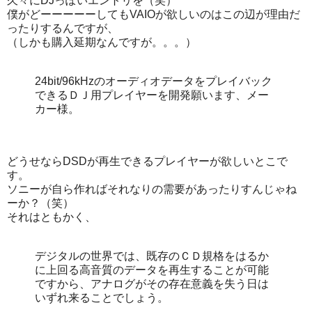
久々にDJっぽいエントリを（笑）
僕がどーーーーーしてもVAIOが欲しいのはこの辺が理由だ
ったりするんですが、
（しかも購入延期なんですが。。。）
24bit/96kHzのオーディオデータをプレイバック
できるＤＪ用プレイヤーを開発願います、メー
カー様。
どうせならDSDが再生できるプレイヤーが欲しいとこで
す。
ソニーが自ら作ればそれなりの需要があったりすんじゃね
ーか？（笑）
それはともかく、
デジタルの世界では、既存のＣＤ規格をはるか
に上回る高音質のデータを再生することが可能
ですから、アナログがその存在意義を失う日は
いずれ来ることでしょう。