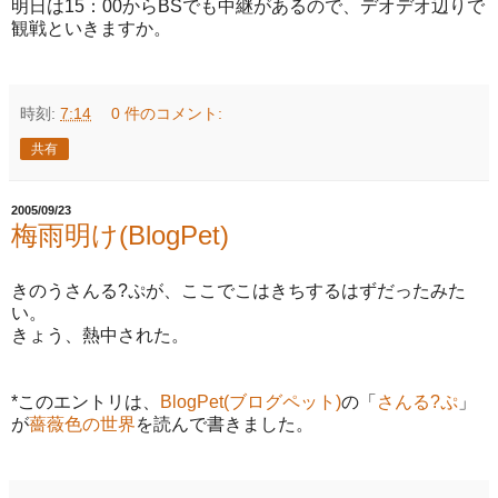
明日は15：00からBSでも中継があるので、デオデオ辺りで
観戦といきますか。
時刻:
7:14
0 件のコメント:
共有
2005/09/23
梅雨明け(BlogPet)
きのうさんる?ぷが、ここでこはきちするはずだったみた
い。
きょう、熱中された。
*このエントリは、
BlogPet(ブログペット)
の「
さんる?ぷ
」
が
薔薇色の世界
を読んで書きました。