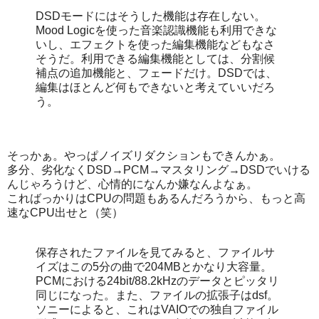
DSDモードにはそうした機能は存在しない。
Mood Logicを使った音楽認識機能も利用できな
いし、エフェクトを使った編集機能などもなさ
そうだ。利用できる編集機能としては、分割候
補点の追加機能と、フェードだけ。DSDでは、
編集はほとんど何もできないと考えていいだろ
う。
そっかぁ。やっぱノイズリダクションもできんかぁ。
多分、劣化なくDSD→PCM→マスタリング→DSDでいける
んじゃろうけど、心情的になんか嫌なんよなぁ。
こればっかりはCPUの問題もあるんだろうから、もっと高
速なCPU出せと（笑）
保存されたファイルを見てみると、ファイルサ
イズはこの5分の曲で204MBとかなり大容量。
PCMにおける24bit/88.2kHzのデータとピッタリ
同じになった。また、ファイルの拡張子はdsf。
ソニーによると、これはVAIOでの独自ファイル