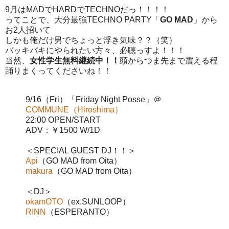
9月はMADでHARDでTECHNOだっ！！！！
ってことで、大分最強TECHNO PARTY「
GO MAD
」から
お2人招いて
しかも俺だけ男でちょっと浮き気味？？（笑）
バッキバキにやられたい方々、必聴っすよ！！！
当然、
女性学生無料継続中！！
頭からつま先まで震える程
踊りまくってくださいね！！
9/16（Fri）「Friday Night Posse」＠
COMMUNE（Hiroshima）
22:00 OPEN/START
ADV：￥1500 W/1D
＜SPECIAL GUEST DJ！！＞
Api
（GO MAD from Oita）
makura
（GO MAD from Oita）
＜DJ＞
okamOTO
（ex.SUNLOOP）
RINN
（ESPERANTO）