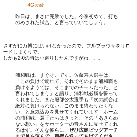
4G大阪
昨日は、まさに完敗でした。今季初めて、打ち
のめされた試合、と言っていいでしょう。
さすがに万博にはいけなかったので、フルブラウザをリロ
ードしまくりで、
しかも2-0の時は小躍りしたんですがね。。。
浦和戦は、すぐそこです。佐藤寿人選手は、
「この負けで崩れて、それでそのまま浦和戦も
負けるようでは、そこまでのチームだった、と
言われてしまう」と語り、浦和戦必勝を誓って
くれました。また服部公太選手も「次の試合は
絶対に負けられない。このまま終わりたくな
い」と意気込みを見せてくれています。ホーム
の浦和戦、選手たちはきっと、その「あきらめ
ない想い」をサポーターの皆さんに見せてくれ
るはず。そんな彼らに、
ぜひ広島ビッグアーチ
まで足を運んで、声援を送ってあげてくださ