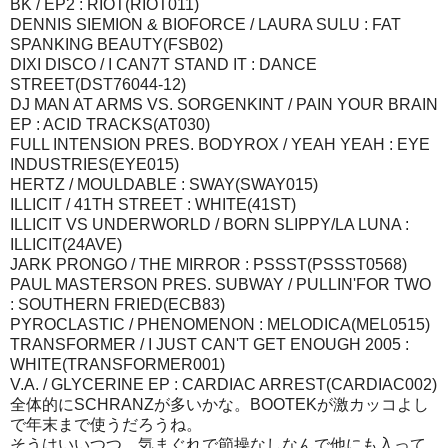
BK / EP2 : RIOT(RIOT011)
DENNIS SIEMION & BIOFORCE / LAURA SULU : FAT
SPANKING BEAUTY(FSB02)
DIXI DISCO / I CAN7T STAND IT : DANCE
STREET(DST76044-12)
DJ MAN AT ARMS VS. SORGENKINT / PAIN YOUR BRAIN
EP : ACID TRACKS(AT030)
FULL INTENSION PRES. BODYROX / YEAH YEAH : EYE
INDUSTRIES(EYE015)
HERTZ / MOULDABLE : SWAY(SWAY015)
ILLICIT / 41TH STREET : WHITE(41ST)
ILLICIT VS UNDERWORLD / BORN SLIPPY/LA LUNA :
ILLICIT(24AVE)
JARK PRONGO / THE MIRROR : PSSST(PSSST0568)
PAUL MASTERSON PRES. SUBWAY / PULLIN'FOR TWO
: SOUTHERN FRIED(ECB83)
PYROCLASTIC / PHENOMENON : MELODICA(MEL0515)
TRANSFORMER / I JUST CAN'T GET ENOUGH 2005 :
WHITE(TRANSFORMER001)
V.A. / GLYCERINE EP : CARDIAC ARREST(CARDIAC002)
全体的にSCHRANZが多いかな。BOOTEKが激カッコよし
で年末まで使うだろうね。
そうはいいつつ、気まぐれで節操なしなんで他にも入って