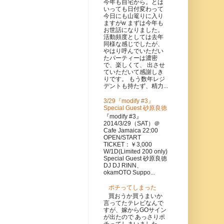
今年も自宅から。とは
いっても日付変わって
今日にも山篭りに入り
ますがw まずは今年も
お世話になりました。
活動頻度としては去年
同様な感じでしたが、
やはり呼んでいただい
たパーティーは濃密
で、楽しくて、 出させ
ていただいて感謝しき
りです。 もう数年レジ
デントも持たず、精力...
3/29『modify #3』
Special Guest 砂原良徳
『modify #3』
2014/3/29（SAT）＠
Cafe Jamaica 22:00
OPEN/START
TICKET：￥3,000
W/1D(Limited 200 only)
Special Guest 砂原良徳
DJ DJ RINN、
okamOTO Suppo...
ポチってしまった
買おうか買うまいか
言ってたテレビなんで
すが、嫁からGOサイン
が出たので あっさりポ
チってしまいました。