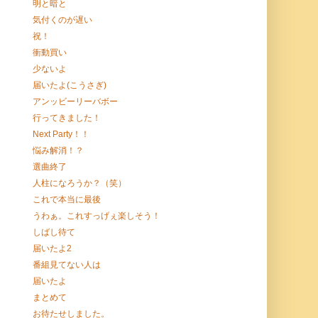
明と暗と
気付くのが遅い
祝！
衝動買い
少ないよ
届いたよ(こうさぎ)
アンッビーリーバボー
行ってきました！
Next Party！！
悩み解消！？
選曲終了
人柱になろうか？（笑）
これで本当に最後
うわぁ。これすっげぇ楽しそう！
しばし待て
届いたよ2
番組見てない人は
届いたよ
まとめて
お待たせしました。