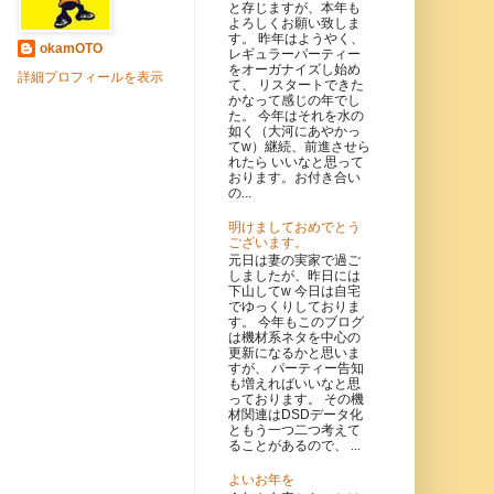
と存じますが、本年も
よろしくお願い致しま
す。 昨年はようやく、
okamOTO
レギュラーパーティー
をオーガナイズし始め
詳細プロフィールを表示
て、 リスタートできた
かなって感じの年でし
た。 今年はそれを水の
如く（大河にあやかっ
てw）継続、前進させら
れたら いいなと思って
おります。お付き合い
の...
明けましておめでとう
ございます。
元日は妻の実家で過ご
しましたが、昨日には
下山してw 今日は自宅
でゆっくりしておりま
す。 今年もこのブログ
は機材系ネタを中心の
更新になるかと思いま
すが、 パーティー告知
も増えればいいなと思
っております。 その機
材関連はDSDデータ化
ともう一つ二つ考えて
ることがあるので、 ...
よいお年を