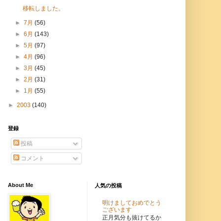
移転しました。
►
7月
(56)
►
6月
(143)
►
5月
(97)
►
4月
(96)
►
3月
(45)
►
2月
(31)
►
1月
(55)
►
2003
(140)
登録
投稿
コメント
About Me
人気の投稿
明けましておめでとう
ございます
正月気分も抜けてるか