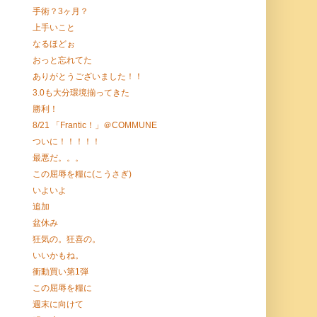
手術？3ヶ月？
上手いこと
なるほどぉ
おっと忘れてた
ありがとうございました！！
3.0も大分環境揃ってきた
勝利！
8/21 「Frantic！」＠COMMUNE
ついに！！！！！
最悪だ。。。
この屈辱を糧に(こうさぎ)
いよいよ
追加
盆休み
狂気の。狂喜の。
いいかもね。
衝動買い第1弾
この屈辱を糧に
週末に向けて