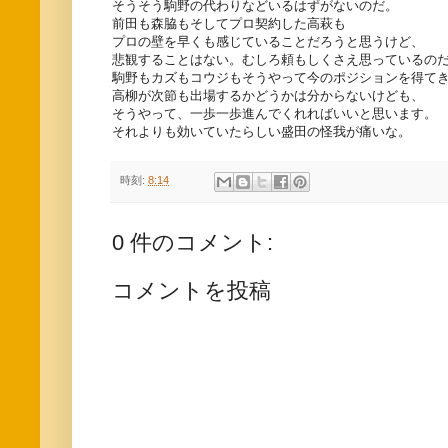
そうそう駒野の代わりなどいるはずがないのだ。
前田も森脇もそしてプロ契約した高萩も
プロの壁を早くも感じていることだろうと思うけど、
悲観することはない。むしろ頼もしくさえ思っているの
駒野もカズもコウジもそうやって今のポジションを得て
高柳が次節も出場するかどうかは分からないけども、
そうやって、一歩一歩進んでくれればいいと思います。
それよりも効いていたらしい盛田の怪我が痛いな。
時刻:
8:14
0 件のコメント:
コメントを投稿