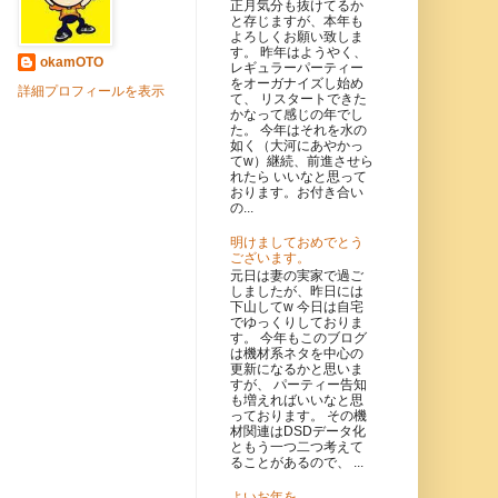
正月気分も抜けてるか
と存じますが、本年も
よろしくお願い致しま
す。 昨年はようやく、
okamOTO
レギュラーパーティー
をオーガナイズし始め
詳細プロフィールを表示
て、 リスタートできた
かなって感じの年でし
た。 今年はそれを水の
如く（大河にあやかっ
てw）継続、前進させら
れたら いいなと思って
おります。お付き合い
の...
明けましておめでとう
ございます。
元日は妻の実家で過ご
しましたが、昨日には
下山してw 今日は自宅
でゆっくりしておりま
す。 今年もこのブログ
は機材系ネタを中心の
更新になるかと思いま
すが、 パーティー告知
も増えればいいなと思
っております。 その機
材関連はDSDデータ化
ともう一つ二つ考えて
ることがあるので、 ...
よいお年を