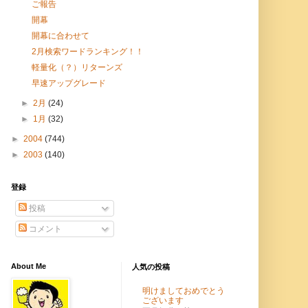
ご報告
開幕
開幕に合わせて
2月検索ワードランキング！！
軽量化（？）リターンズ
早速アップグレード
►
2月
(24)
►
1月
(32)
►
2004
(744)
►
2003
(140)
登録
投稿
コメント
About Me
人気の投稿
明けましておめでとう
ございます