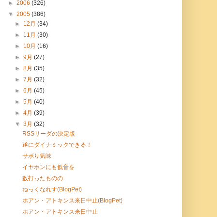
►
2006
(326)
▼
2005
(386)
►
12月
(34)
►
11月
(30)
►
10月
(16)
►
9月
(27)
►
8月
(35)
►
7月
(32)
►
6月
(45)
►
5月
(40)
►
4月
(39)
▼
3月
(32)
RSSリーダの決定版
遂にダイナミックできる！
サボり気味
イヤホンにも低音を
数打ったものの
ねっくなれす(BlogPet)
ホアン・アトキンス来日中止(BlogPet)
ホアン・アトキンス来日中止