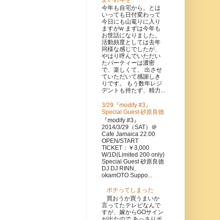
今年も自宅から。とは
いっても日付変わって
今日にも山篭りに入り
ますがw まずは今年も
お世話になりました。
活動頻度としては去年
同様な感じでしたが、
やはり呼んでいただい
たパーティーは濃密
で、楽しくて、 出させ
ていただいて感謝しき
りです。 もう数年レジ
デントも持たず、精力...
3/29『modify #3』
Special Guest 砂原良徳
『modify #3』
2014/3/29（SAT）＠
Cafe Jamaica 22:00
OPEN/START
TICKET：￥3,000
W/1D(Limited 200 only)
Special Guest 砂原良徳
DJ DJ RINN、
okamOTO Suppo...
ポチってしまった
買おうか買うまいか
言ってたテレビなんで
すが、嫁からGOサイン
が出たので あっさりポ