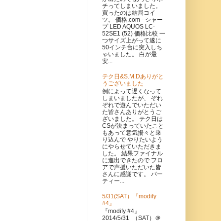
チってしまいました。
買ったのは結局コイ
ツ。 価格.com - シャー
プ LED AQUOS LC-
52SE1 (52) 価格比較 一
つサイズ上がって遂に
50インチ台に突入しち
ゃいました。 白が最
安...
テク日&S.M.Dありがと
うございました
例によって遅くなって
しまいましたが、 ぞれ
ぞれで遊んでいただい
た皆さんありがとうご
ざいました。 テク日は
CSが決まっていたこと
もあって意気揚々と乗
り込んで やりたいよう
にやらせていただきま
した。 結果ファイナル
に進出できたので フロ
アで声援いただいた皆
さんに感謝です。 パー
ティー...
5/31(SAT）『modify
#4』
『modify #4』
2014/5/31 （SAT）＠