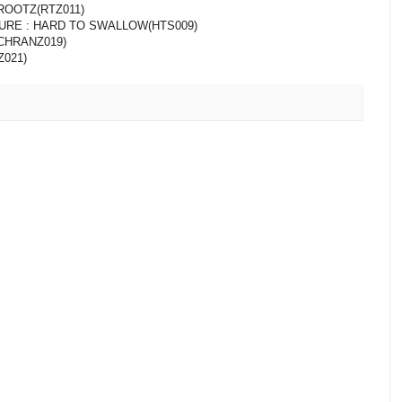
ROOTZ(RTZ011)
URE : HARD TO SWALLOW(HTS009)
CHRANZ019)
021)