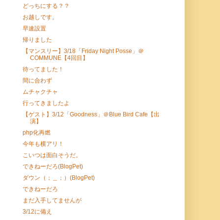
どっちにする？？
お越しです。
早速設置
帰りました
【マンスリー】3/18「Friday Night Posse」＠
COMMUNE【4回目】
待ってました！
間に合わず
ムチャクチャ
行ってきましたよ
【ゲスト】3/12「Goodness」＠Blue Bird Cafe【出
演】
php化再燃
今年も横アリ！
こいつは面白そうだ。
できねーだろ(BlogPet)
ダウン（；＿；）(BlogPet)
できねーだろ
まだ入手してませんが
3/12に備え