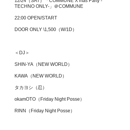
12/24（SAT）「COMMUNE X'mas Party -
TECHNO ONLY-」＠COMMUNE
22:00 OPEN/START
DOOR ONLY \1,500（W/1D）
＜DJ＞
SHIN-YA（NEW WORLD）
KAWA（NEW WORLD）
タカヨシ（忍）
okamOTO（Friday Night Posse）
RINN（Friday Night Posse）