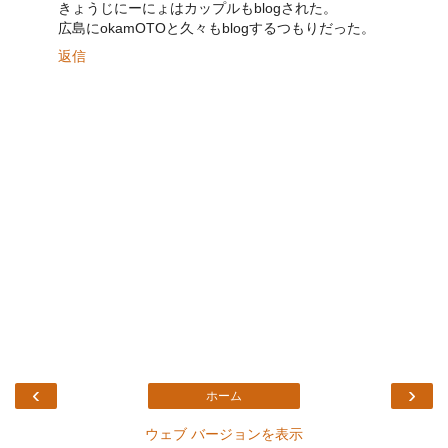
きょうじにーにょはカップルもblogされた。
広島にokamOTOと久々もblogするつもりだった。
返信
‹
›
ホーム
ウェブ バージョンを表示