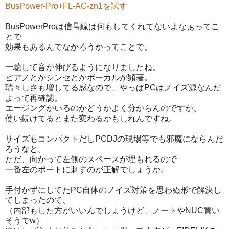
BusPower-Pro+FL-AC-zn1を試す
BusPowerProは信号線は何もしてくれてないよなぁってこ
とで
効果もあるんでなかろうかってことで。
一聴して音が伸びるようになりましたね。
ピアノとかシンセとかボーカルが顕著。
瑞々しさも増してる感なので、やっぱPCはノイズ源なんだ
よって再確認。
エージングがいるのかどうかよく分からんのですが、
使い続けてるとまた変わるかもしれんですね。
サイズもコンパクトだしPCDJの現場等でも邪魔にならんだ
ろうなと。
ただ、向かって左側のスペースが埋もれるので
一番左のポートに刺すのが正解でしょうか。
手付かずにしてたPC自体のノイズ対策を思わぬ形で解決し
てしまったので、
（内部もした方がいいんでしょうけど、ノートやNUC買い
そうでw）