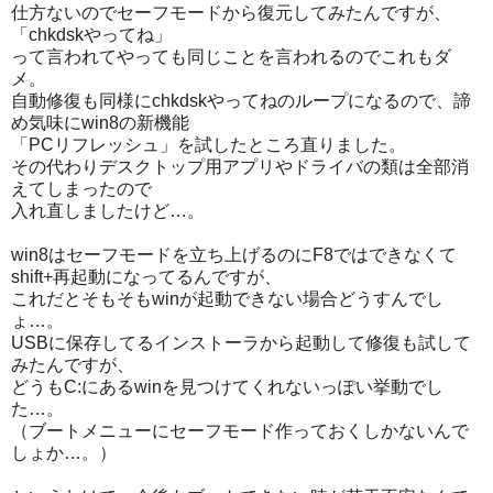
仕方ないのでセーフモードから復元してみたんですが、
「chkdskやってね」
って言われてやっても同じことを言われるのでこれもダ
メ。
自動修復も同様にchkdskやってねのループになるので、諦
め気味にwin8の新機能
「PCリフレッシュ」を試したところ直りました。
その代わりデスクトップ用アプリやドライバの類は全部消
えてしまったので
入れ直しましたけど…。
win8はセーフモードを立ち上げるのにF8ではできなくて
shift+再起動になってるんですが、
これだとそもそもwinが起動できない場合どうすんでし
ょ…。
USBに保存してるインストーラから起動して修復も試して
みたんですが、
どうもC:にあるwinを見つけてくれないっぽい挙動でし
た…。
（ブートメニューにセーフモード作っておくしかないんで
しょか…。）