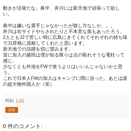
動きが活発だな。眞中、井川には新天地で頑張って欲し
い。
眞中は嫌いな選手じゃなかったが致し方なしか。。。
井川は右サイドやらされたりと不本意な面もあったろう。
2人ともJ2で苦しい時に広島にきてくれてそれぞれの持ち味
でJ1昇格に貢献してくれたと思います。
新天地での活躍を切に望みます。
逆に加入の盛田は僕が知る限りは点の取れそうな電柱って
感じ。
少なくとも外池をFWで使うよりはいいんじゃないかと思
う。
これで日本人FWの加入はキャンプに間に合った。あとは謎
の超大物外国人か（笑）
時刻:
1:55
共有
0 件のコメント: