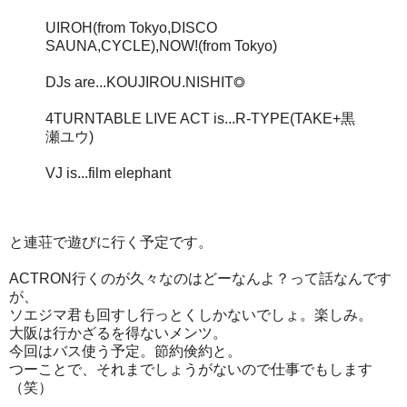
UIROH(from Tokyo,DISCO
SAUNA,CYCLE),NOW!(from Tokyo)
DJs are...KOUJIROU.NISHIT◎
4TURNTABLE LIVE ACT is...R-TYPE(TAKE+黒
瀬ユウ)
VJ is...film elephant
と連荘で遊びに行く予定です。
ACTRON行くのが久々なのはどーなんよ？って話なんです
が、
ソエジマ君も回すし行っとくしかないでしょ。楽しみ。
大阪は行かざるを得ないメンツ。
今回はバス使う予定。節約倹約と。
つーことで、それまでしょうがないので仕事でもします
（笑）