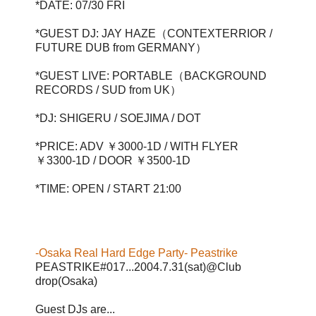
*DATE: 07/30 FRI
*GUEST DJ: JAY HAZE（CONTEXTERRIOR /
FUTURE DUB from GERMANY）
*GUEST LIVE: PORTABLE（BACKGROUND
RECORDS / SUD from UK）
*DJ: SHIGERU / SOEJIMA / DOT
*PRICE: ADV ￥3000-1D / WITH FLYER
￥3300-1D / DOOR ￥3500-1D
*TIME: OPEN / START 21:00
-Osaka Real Hard Edge Party- Peastrike
PEASTRIKE#017...2004.7.31(sat)@Club
drop(Osaka)
Guest DJs are...