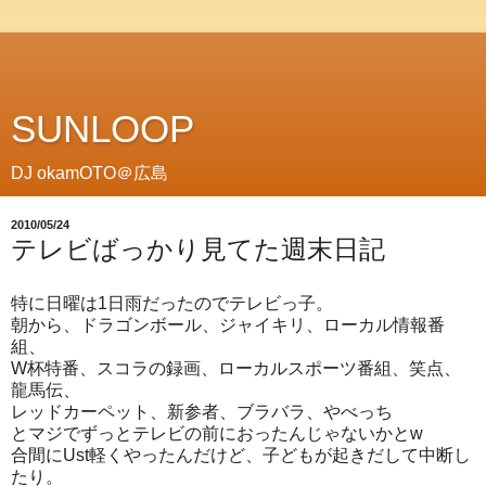
SUNLOOP
DJ okamOTO＠広島
2010/05/24
テレビばっかり見てた週末日記
特に日曜は1日雨だったのでテレビっ子。
朝から、ドラゴンボール、ジャイキリ、ローカル情報番
組、
W杯特番、スコラの録画、ローカルスポーツ番組、笑点、
龍馬伝、
レッドカーペット、新参者、ブラバラ、やべっち
とマジでずっとテレビの前におったんじゃないかとw
合間にUst軽くやったんだけど、子どもが起きだして中断し
たり。