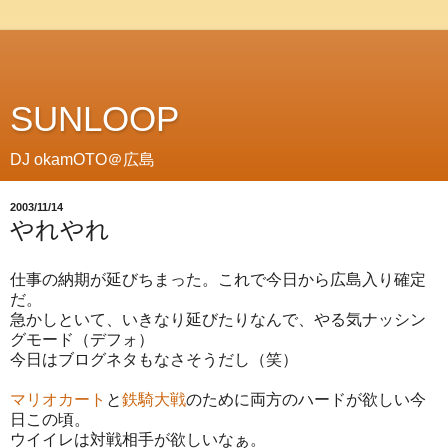
SUNLOOP
DJ okamOTO＠広島
2003/11/14
やれやれ
仕事の納期が延びちまった。これで今日から広島入り確定
だ。
急かしといて、いきなり延びたりなんで、やる気ナッシン
グモード（デフォ）
今日はブログネタもなさそうだし（笑）
マリオカート
と
鉄騎大戦
のために両方のハードが欲しい今
日この頃。
ウイイレは対戦相手が欲しいなぁ。