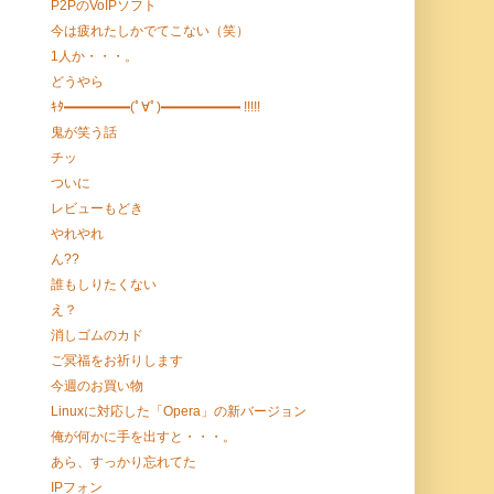
P2PのVoIPソフト
今は疲れたしかでてこない（笑）
1人か・・・。
どうやら
ｷﾀ━━━━━(ﾟ∀ﾟ)━━━━━━ !!!!!
鬼が笑う話
チッ
ついに
レビューもどき
やれやれ
ん??
誰もしりたくない
え？
消しゴムのカド
ご冥福をお祈りします
今週のお買い物
Linuxに対応した「Opera」の新バージョン
俺が何かに手を出すと・・・。
あら、すっかり忘れてた
IPフォン