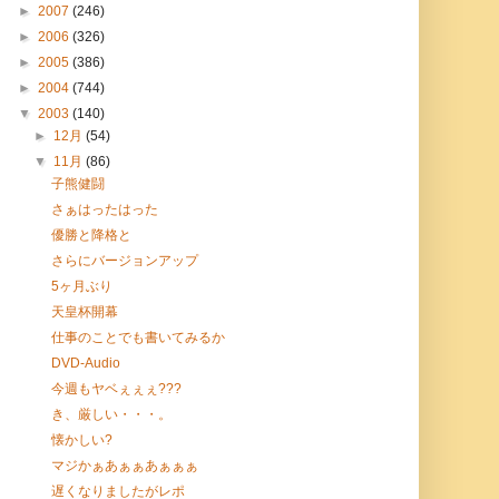
►
2007
(246)
►
2006
(326)
►
2005
(386)
►
2004
(744)
▼
2003
(140)
►
12月
(54)
▼
11月
(86)
子熊健闘
さぁはったはった
優勝と降格と
さらにバージョンアップ
5ヶ月ぶり
天皇杯開幕
仕事のことでも書いてみるか
DVD-Audio
今週もヤベぇぇぇ???
き、厳しい・・・。
懐かしい?
マジかぁあぁぁあぁぁぁ
遅くなりましたがレポ