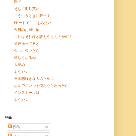
勝て
そして衝動買い
こういうときに限って
iモードでここをみたい
今日のお買い物
これはそれほど誰もやらんのかの？
通販漁ってると
久々に覗いたら
嬉しくなるね
大詰め
ようやく
三国志好きな人のために
なんでこいつを使おうと思ったか
インストールは
ようやく
登録
投稿