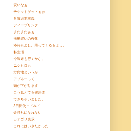
安いなぁ
チケットゲットぉぉ
音質追求主義
ディープリンク
まだまだぁぁ
衝動買いの権化
移籍もよし。帰ってくるもよし。
私生活
今週末も行くかな。
ニシヒロも
方向性というか
アブネーって
頭が下がります
こう見えても健康体
できちゃいました。
3日間使ってみて
金持ちになれない
カテゴリ表示
これにはいきたかった