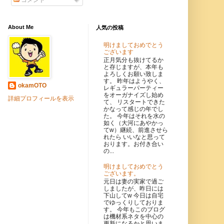
コメント
About Me
人気の投稿
明けましておめでとう
ございます
正月気分も抜けてるか
と存じますが、本年も
よろしくお願い致しま
す。 昨年はようやく、
okamOTO
レギュラーパーティー
をオーガナイズし始め
詳細プロフィールを表示
て、 リスタートできた
かなって感じの年でし
た。 今年はそれを水の
如く（大河にあやかっ
てw）継続、前進させら
れたら いいなと思って
おります。お付き合い
の...
明けましておめでとう
ございます。
元日は妻の実家で過ご
しましたが、昨日には
下山してw 今日は自宅
でゆっくりしておりま
す。 今年もこのブログ
は機材系ネタを中心の
更新になるかと思いま