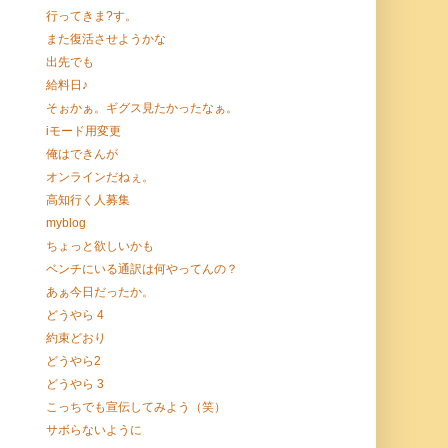
行ってきま?す。
また復活させようかな
出先でも
給料日♪
そぉかぁ。ギグス見たかったなぁ。
iモード用変更
俺はできんが
オンラインだねぇ。
高知行く人募集
myblog
ちょっと欲しいかも
ベンチにいる通訳は何やってんの？
あぁ今日だったか。
どうやら 4
約束どおり
どうやら2
どうやら 3
こっちでも宣伝してみよう（笑）
サボらないように