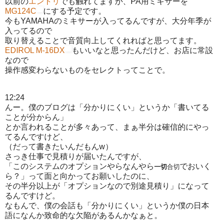
以前の
エントリ
でも触れてますが、PA用ミキサーを
MG124C
にする予定です。
今もYAMAHAのミキサーが入ってるんですが、大分年季が
入ってるので
取り替えることで音質向上してくれればと思ってます。
EDIROL M-16DX
もいいなと思ったんだけど、お店に常設
なので
操作感変わらないものをセレクトってことで。
12:24
んー。僕のブログは「分かりにくい」というか「書いてる
ことが分からん」
とか言われることが多々あって、まぁ半分は確信的にやっ
てるんですけど、
（だって書きたいんだもんw）
さっき仕事で見積りが届いたんですが、
「このシステムのオプションやらなんやら
でおいく
一切
合切
ら？」って面と向かってお願いしたのに、
その半分以上が「オプションなので別途見積り」になって
るんですけど。
なもんで、僕の会話も「分かりにくい」というか僕の日本
語になんか致命的な欠陥があるんかなぁと。