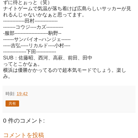
ずに待とぉっと（笑）
ナイトゲームで気温が落ち着けば広島らしいサッカーが見
れるんじゃないかなぁと思ってます。
--------------田村---------------
--------コウジ----カズ-----------
-服部----------------------駒野--
-------サンパイオ--ハンジェ------
-----吉弘-----リカルド----小村----
---------------下田-------------
SUB：佐藤昭、西河、高萩、前田、田中
ってとこかなぁ。
横浜は優勝かかってるので超本気モードでしょう。楽し
み。
時刻:
19:42
共有
0 件のコメント:
コメントを投稿