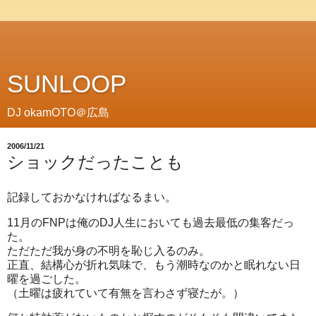
SUNLOOP
DJ okamOTO＠広島
2006/11/21
ショックだったことも
記録しておかなければなるまい。
11月のFNPは俺のDJ人生においても過去最低の集客だっ
た。
ただただ我が身の不明を恥じ入るのみ。
正直、結構心が折れ気味で、もう潮時なのかと眠れない日
曜を過ごした。
（土曜は疲れていて有無を言わさず寝たが。）